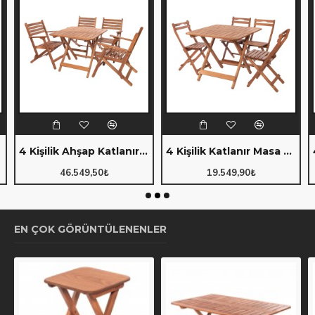
4 Kişilik Ahşap Katlanır Oturma Grubu - 80x80 cm (Grup F)
4 Kişilik Katlanır Masa & Sandalye Seti - 80x80 cm (Grup K)
46.549,50₺
19.549,90₺
EN ÇOK GÖRÜNTÜLENENLER