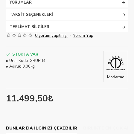
YORUMLAR
TAKSIT SEÇENEKLERI
TESLIMAT BILGILERI
0 yorum yapılmış.
-
Yorum Yap
STOKTA VAR
Ürün Kodu:
GRUP-B
Ağırlık:
0.00kg
Modermo
11.499,50₺
BUNLAR DA İLGINIZI ÇEKEBILIR
BIRLIKTE EN ÇOK ALI