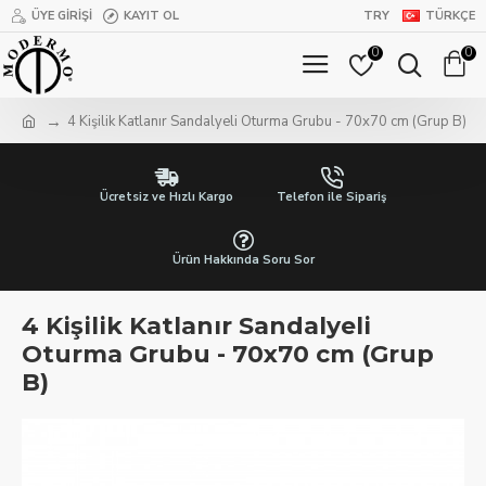
ÜYE GIRIŞI
KAYIT OL
TRY
TÜRKÇE
0
0
4 Kişilik Katlanır Sandalyeli Oturma Grubu - 70x70 cm (Grup B)
Ücretsiz ve Hızlı Kargo
Telefon ile Sipariş
Ürün Hakkında Soru Sor
4 Kişilik Katlanır Sandalyeli
Oturma Grubu - 70x70 cm (Grup
B)