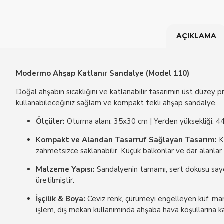
AÇIKLAMA
Modermo Ahşap Katlanır Sandalye (Model 110)
Doğal ahşabın sıcaklığını ve katlanabilir tasarımın üst düzey 
kullanabileceğiniz sağlam ve kompakt tekli ahşap sandalye.
Ölçüler:
Oturma alanı: 35x30 cm | Yerden yüksekliği: 44
Kompakt ve Alandan Tasarruf Sağlayan Tasarım:
Ka
zahmetsizce saklanabilir. Küçük balkonlar ve dar alanlar 
Malzeme Yapısı:
Sandalyenin tamamı, sert dokusu sayes
üretilmiştir.
İşçilik & Boya:
Ceviz renk, çürümeyi engelleyen küf, ma
işlem, dış mekan kullanımında ahşaba hava koşullarına ka