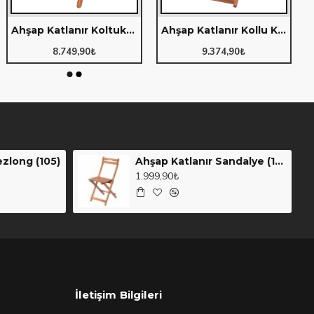
Ahşap Katlanır Koltuk (104)
Ahşap Katlanır Kollu Kumaş Şezlong (120)
8.749,90₺
9.374,90₺
ezlong (105)
Ahşap Katlanır Sandalye (110)
1.999,90₺
İletişim Bilgileri