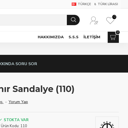
TÜRKÇE
₺
TÜRK LIRASI
0
0
HAKKIMIZDA
S.S.S
İLETIŞIM
KKINDA SORU SOR
ır Sandalye (110)
ş.
-
Yorum Yap
STOKTA VAR
Ürün Kodu:
110