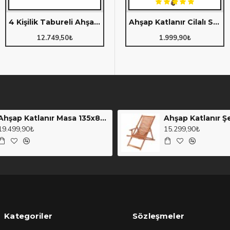
4 Kişilik Tabureli Ahşap Orta Sehpa Seti (Grup H)
Ahşap Katlanır Masa 70x70cm. (108)
Ahşap Katlanır Cilalı Sehpa 35x50cm. (101)
12.749,50₺
3.499,90₺
1.999,90₺
Ahşap Katlanır Masa 135x80cm. (107)
Ahşap Katlanır Ş
19.499,90₺
15.299,90₺
Kategoriler
Sözleşmeler