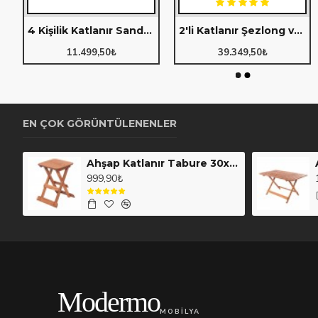
x70 cm (Grup M)
4 Kişilik Katlanır Sandalyeli Oturma Grubu - 70x70 cm (Grup B)
2'li Katlanır Şezlong ve Orta Sehpa Seti (Grup G)
Ahşap Katlanır Bank (106)
Ahşap Katlanır Orta Sehpa 88x60cm. (114)
11.499,50₺
39.349,50₺
14.499,90₺
8.749,90₺
EN ÇOK GÖRÜNTÜLENENLER
Ahşap Katlanır Tabure 30x30cm. (111)
999,90₺
Modermo
MOBILYA