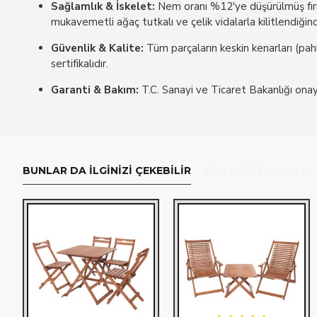
Sağlamlık & İskelet:
Nem oranı %12'ye düşürülmüş fırın
mukavemetli ağaç tutkalı ve çelik vidalarla kilitlendiğ
Güvenlik & Kalite:
Tüm parçaların keskin kenarları (pah
sertifikalıdır.
Garanti & Bakım:
T.C. Sanayi ve Ticaret Bakanlığı onaylı
BUNLAR DA İLGINIZI ÇEKEBILIR
BIRLIKTE EN ÇOK A