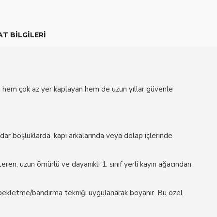
T BILGILERI
zda hem çok az yer kaplayan hem de uzun yıllar güvenle
ar boşluklarda, kapı arkalarında veya dolap içlerinde
n, uzun ömürlü ve dayanıklı 1. sınıf yerli kayın ağacından
 bekletme/bandırma tekniği uygulanarak boyanır. Bu özel