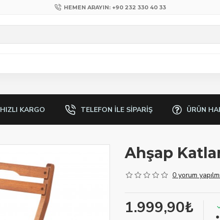
HEMEN ARAYIN: +90 232 330 40 33
 HIZLI KARGO
TELEFON ILE SIPARIŞ
ÜRÜN HA
Ahşap Katlan
0 yorum yapılmı
1.999,90₺