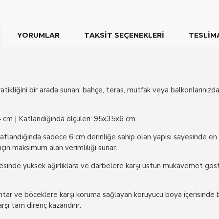
YORUMLAR
TAKSIT SEÇENEKLERI
TESLIMA
pratikliğini bir arada sunan; bahçe, teras, mutfak veya balkonlarını
 cm | Katlandığında ölçüleri: 95x35x6 cm.
tlandığında sadece 6 cm derinliğe sahip olan yapısı sayesinde en d
için maksimum alan verimliliği sunar.
inde yüksek ağırlıklara ve darbelere karşı üstün mukavemet göstere
ntar ve böceklere karşı koruma sağlayan koruyucu boya içerisinde
rşı tam direnç kazandırır.