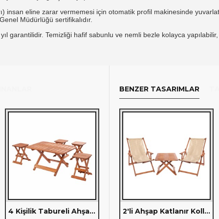
) insan eline zarar vermemesi için otomatik profil makinesinde yuvarlatı
enel Müdürlüğü sertifikalıdır.
l garantilidir.
Temizliği hafif sabunlu ve nemli bezle kolayca yapılabilir,
LINANLAR
BENZER TASARIMLAR
TA
4 Kişilik Tabureli Ahşap Orta Sehpa Seti (Grup H)
Ahşap Katlanır Kollu Kumaş Şezlong (120)
2'li Ahşap Katlanır Kollu Kumaş Şezlong ve Orta Sehpa Seti (Grup N)