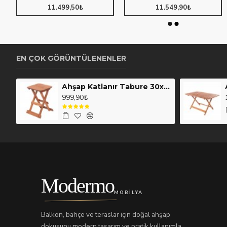
11.499,50₺
11.549,90₺
21.249,50₺
39.349,50₺
EN ÇOK GÖRÜNTÜLENENLER
Ahşap Katlanır Tabure 30x30cm. (111)
999,90₺
Modermo
MOBILYA
Balkon, bahçe ve teraslar için doğal ahşap
dokusunu modern tasarım ve pratik kullanımla