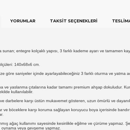
YORUMLAR
TAKSIT SEÇENEKLERI
TESLIMA
 sunan; entegre kolçaklı yapısı,
3 farklı kademe ayarı ve tamamen kayı
çüleri:
140x68x6 cm.
e göre saniyeler içinde ayarlayabileceğiniz 3 farklı oturma ve yatma aç
 ve yaslanma çıtalarına kadar tamamı premium ahşap dokuludur.
Kum
ilde kullanılabilir.
 ve darbelere karşı üstün mukavemet gösteren,
uzun ömürlü ve dayanık
 ve böceklere karşı koruma sağlayan koruyucu boya içerisinde bandır
r.
mış ağaç kullanımı sayesinde kesinlikle eğilme ve çürüme yapmaz.
Şez
,
oynama veya gevşeme yapmaz.