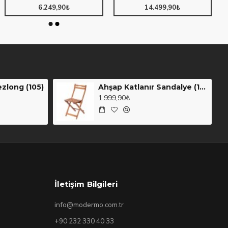
6.249,90₺
14.499,90₺
ezlong (105)
Ahşap Katlanır Sandalye (110)
1.999,90₺
İletişim Bilgileri
info@modermo.com.tr
+90 232 330 40 33