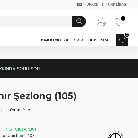
TÜRKÇE
₺
TÜRK LIRASI
0
0
HAKKIMIZDA
S.S.S
İLETIŞIM
KKINDA SORU SOR
ır Şezlong (105)
ş.
-
Yorum Yap
STOKTA VAR
Ürün Kodu:
105