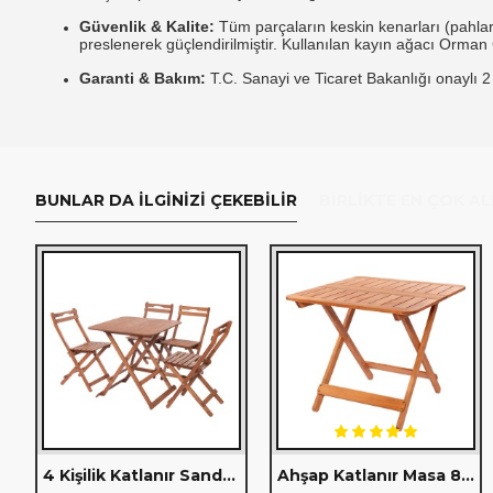
Güvenlik & Kalite:
Tüm parçaların keskin kenarları (pahları
preslenerek güçlendirilmiştir.
Kullanılan kayın ağacı Orman G
Garanti & Bakım:
T.
C.
Sanayi ve Ticaret Bakanlığı onaylı 2 yı
BUNLAR DA İLGINIZI ÇEKEBILIR
BIRLIKTE EN ÇOK A
4 Kişilik Katlanır Sandalyeli Oturma Grubu - 70x70 cm (Grup B)
Ahşap Katlanır Masa 80x80cm. (109)
2'li Katlanır Kumaş Şezlong ve Orta Sehpa Seti (Grup L)
2'li Katlanır Şezlong ve Orta Sehpa Seti (Grup G)