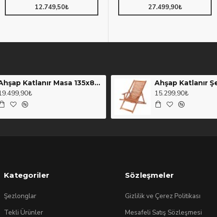
12.749,50₺
9.374,90₺
27.499,90₺
Ahşap Katlanır Masa 135x80cm. (107)
Ahşap Katlanır Ş
19.499,90₺
15.299,90₺
Kategoriler
Sözleşmeler
Şezlonglar
Gizlilik ve Çerez Politikası
Tekli Ürünler
Mesafeli Satış Sözleşmesi