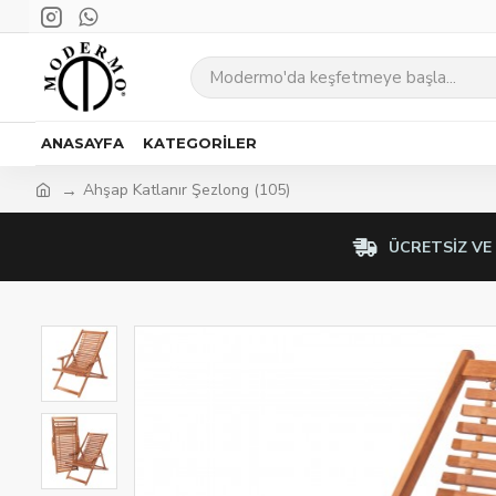
ANASAYFA
KATEGORILER
Ahşap Katlanır Şezlong (105)
ÜCRETSIZ VE