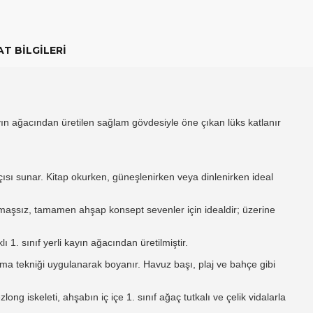
T BILGILERI
n ağacından üretilen sağlam gövdesiyle öne çıkan lüks katlanır
ısı sunar.
Kitap okurken,
güneşlenirken veya dinlenirken ideal
aşsız,
tamamen ahşap konsept sevenler için idealdir; üzerine
lı 1.
sınıf yerli kayın ağacından üretilmiştir.
ma tekniği uygulanarak boyanır.
Havuz başı,
plaj ve bahçe gibi
long iskeleti,
ahşabın iç içe 1.
sınıf ağaç tutkalı ve çelik vidalarla