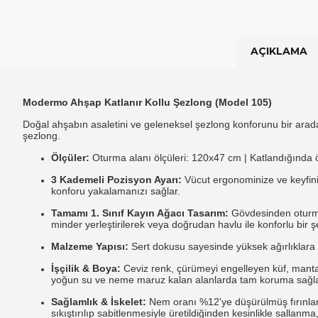
AÇIKLAMA
Modermo Ahşap Katlanır Kollu Şezlong (Model 105)
Doğal ahşabın asaletini ve geleneksel şezlong konforunu bir arada
şezlong.
Ölçüler:
Oturma alanı ölçüleri:
120x47 cm | Katlandığında öl
3 Kademeli Pozisyon Ayarı:
Vücut ergonominize ve keyfiniz
konforu yakalamanızı sağlar.
Tamamı 1. Sınıf Kayın Ağacı Tasarım:
Gövdesinden oturma
minder yerleştirilerek veya doğrudan havlu ile konforlu bir şek
Malzeme Yapısı:
Sert dokusu sayesinde yüksek ağırlıklara
İşçilik & Boya:
Ceviz renk,
çürümeyi engelleyen küf,
mantar
yoğun su ve neme maruz kalan alanlarda tam koruma sağla
Sağlamlık & İskelet:
Nem oranı %12'ye düşürülmüş fırınlan
sıkıştırılıp sabitlenmesiyle üretildiğinden kesinlikle sallanma